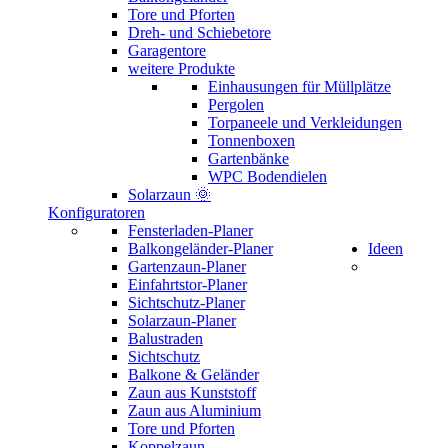
Tore und Pforten
Dreh- und Schiebetore
Garagentore
weitere Produkte
Einhausungen für Müllplätze
Pergolen
Torpaneele und Verkleidungen
Tonnenboxen
Gartenbänke
WPC Bodendielen
Solarzaun 🌞
Konfiguratoren
Fensterladen-Planer
Balkongeländer-Planer
Ideen
Gartenzaun-Planer
Einfahrtstor-Planer
Sichtschutz-Planer
Solarzaun-Planer
Balustraden
Sichtschutz
Balkone & Geländer
Zaun aus Kunststoff
Zaun aus Aluminium
Tore und Pforten
Koppelzaun