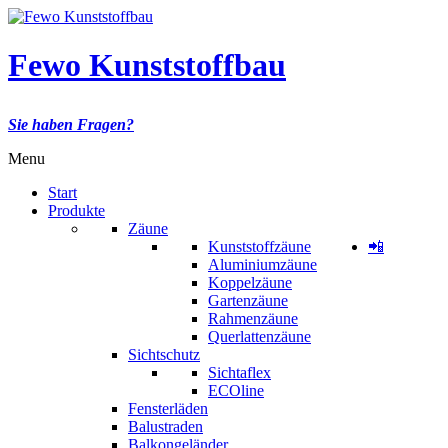
Fewo Kunststoffbau
Sie haben Fragen?
Menu
Start
Produkte
Zäune
Kunststoffzäune
📲
Aluminiumzäune
Koppelzäune
Gartenzäune
Rahmenzäune
Querlattenzäune
Sichtschutz
Sichtaflex
ECOline
Fensterläden
Balustraden
Balkongeländer