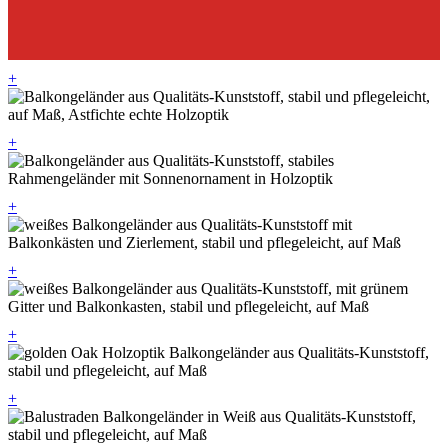
+
+
+
+
+
+