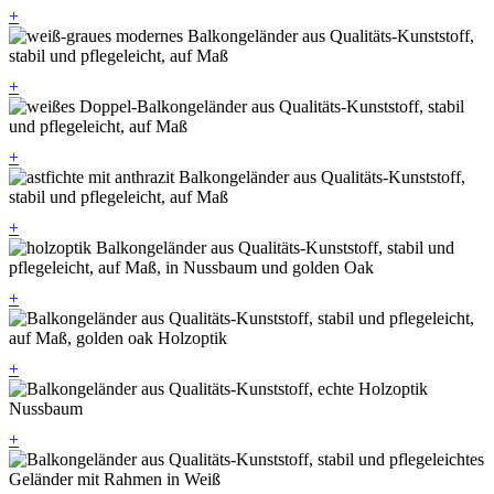
+
+
+
+
+
+
+