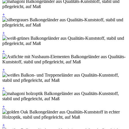
+
+
+
+
+
+
+