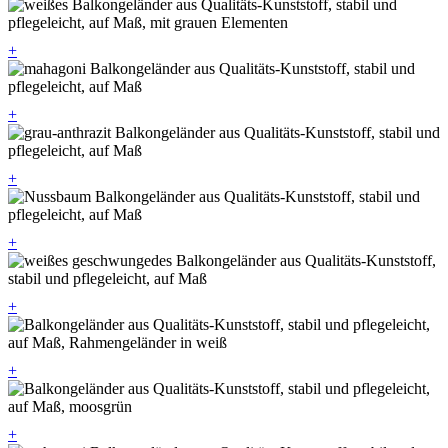
+
+
+
+
+
+
+