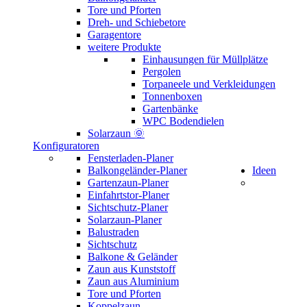
Tore und Pforten
Dreh- und Schiebetore
Garagentore
weitere Produkte
Einhausungen für Müllplätze
Pergolen
Torpaneele und Verkleidungen
Tonnenboxen
Gartenbänke
WPC Bodendielen
Solarzaun 🌞
Konfiguratoren
Fensterladen-Planer
Balkongeländer-Planer
Ideen
Gartenzaun-Planer
Einfahrtstor-Planer
Sichtschutz-Planer
Solarzaun-Planer
Balustraden
Sichtschutz
Balkone & Geländer
Zaun aus Kunststoff
Zaun aus Aluminium
Tore und Pforten
Koppelzaun