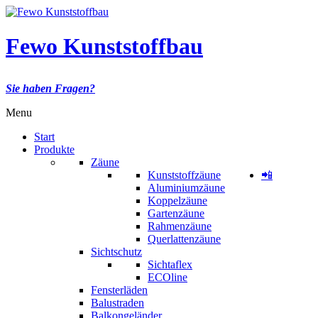
Fewo Kunststoffbau
Sie haben Fragen?
Menu
Start
Produkte
Zäune
Kunststoffzäune
📲
Aluminiumzäune
Koppelzäune
Gartenzäune
Rahmenzäune
Querlattenzäune
Sichtschutz
Sichtaflex
ECOline
Fensterläden
Balustraden
Balkongeländer