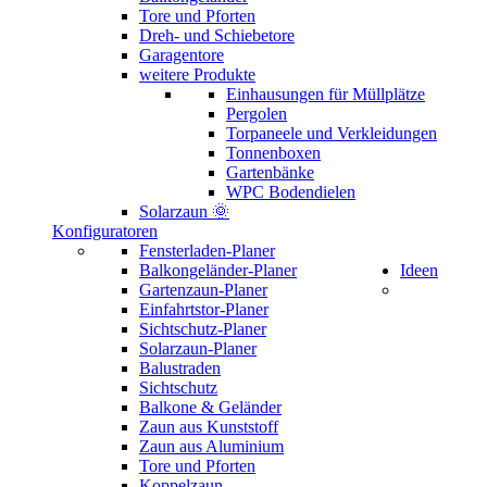
Tore und Pforten
Dreh- und Schiebetore
Garagentore
weitere Produkte
Einhausungen für Müllplätze
Pergolen
Torpaneele und Verkleidungen
Tonnenboxen
Gartenbänke
WPC Bodendielen
Solarzaun 🌞
Konfiguratoren
Fensterladen-Planer
Balkongeländer-Planer
Ideen
Gartenzaun-Planer
Einfahrtstor-Planer
Sichtschutz-Planer
Solarzaun-Planer
Balustraden
Sichtschutz
Balkone & Geländer
Zaun aus Kunststoff
Zaun aus Aluminium
Tore und Pforten
Koppelzaun