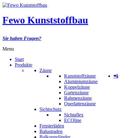
Fewo Kunststoffbau
Sie haben Fragen?
Menu
Start
Produkte
Zäune
Kunststoffzäune
📲
Aluminiumzäune
Koppelzäune
Gartenzäune
Rahmenzäune
Querlattenzäune
Sichtschutz
Sichtaflex
ECOline
Fensterläden
Balustraden
Balkongeländer