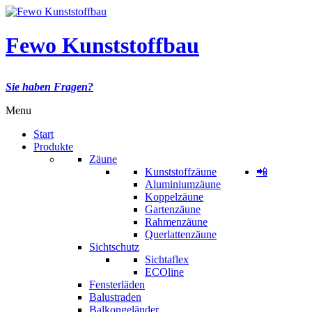
Fewo Kunststoffbau
Sie haben Fragen?
Menu
Start
Produkte
Zäune
Kunststoffzäune
📲
Aluminiumzäune
Koppelzäune
Gartenzäune
Rahmenzäune
Querlattenzäune
Sichtschutz
Sichtaflex
ECOline
Fensterläden
Balustraden
Balkongeländer