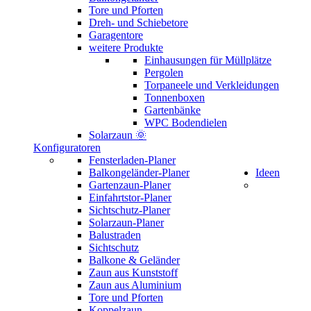
Tore und Pforten
Dreh- und Schiebetore
Garagentore
weitere Produkte
Einhausungen für Müllplätze
Pergolen
Torpaneele und Verkleidungen
Tonnenboxen
Gartenbänke
WPC Bodendielen
Solarzaun 🌞
Konfiguratoren
Fensterladen-Planer
Balkongeländer-Planer
Ideen
Gartenzaun-Planer
Einfahrtstor-Planer
Sichtschutz-Planer
Solarzaun-Planer
Balustraden
Sichtschutz
Balkone & Geländer
Zaun aus Kunststoff
Zaun aus Aluminium
Tore und Pforten
Koppelzaun