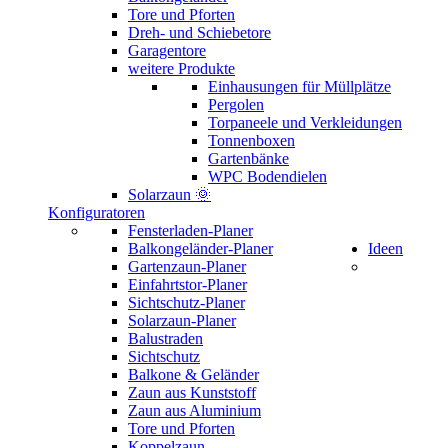
Tore und Pforten
Dreh- und Schiebetore
Garagentore
weitere Produkte
Einhausungen für Müllplätze
Pergolen
Torpaneele und Verkleidungen
Tonnenboxen
Gartenbänke
WPC Bodendielen
Solarzaun 🌞
Konfiguratoren
Fensterladen-Planer
Balkongeländer-Planer
Ideen
Gartenzaun-Planer
Einfahrtstor-Planer
Sichtschutz-Planer
Solarzaun-Planer
Balustraden
Sichtschutz
Balkone & Geländer
Zaun aus Kunststoff
Zaun aus Aluminium
Tore und Pforten
Koppelzaun