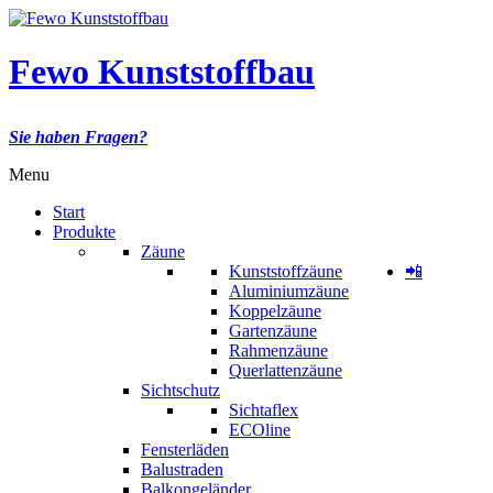
Fewo Kunststoffbau
Sie haben Fragen?
Menu
Start
Produkte
Zäune
Kunststoffzäune
📲
Aluminiumzäune
Koppelzäune
Gartenzäune
Rahmenzäune
Querlattenzäune
Sichtschutz
Sichtaflex
ECOline
Fensterläden
Balustraden
Balkongeländer