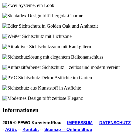
Informationen
2015 © FEWO Kunststoffbau
--
IMPRESSUM
--
DATENSCHUTZ
-
-
AGBs
--
Kontakt
--
Sitemap --
Online Shop