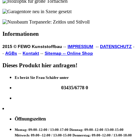
Informationen
2015 © FEWO Kunststoffbau
--
IMPRESSUM
--
DATENSCHUTZ
-
-
AGBs
--
Kontakt
--
Sitemap --
Online Shop
Dieses
Produkt
hier
anfragen!
Es berät Sie Frau Schäfer unter
03435/6778 0
Öffnungszeiten
Montag: 09:00–12:00 / 13:00-17:00 Dienstag: 09:00–12:00 /13:00-15:00
Mittwoch: 09:00--12:00 / 13:00-15:00 Donnerstag: 09:00–12:00 / 13:00-18:00