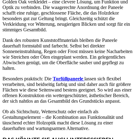
Golden Oak verkleidet – eine clevere Lösung, um Funktion und
Optik zu verbinden. Die waagerechte Anordnung der Paneele
schafft eine ruhige, geschlossene Fläche, die das Holzdekor
besonders gut zur Geltung bringt. Gleichzeitig schützt die
Verkleidung vor Witterung, neugierigen Blicken und sorgt für ein
stimmiges Gesamtbild.
Dank des robusten Kunststoffmaterials bleiben die Paneele
dauerhaft formstabil und farbecht. Selbst bei direkter
Sonneneinstrahlung, Regen oder Frost müssen keine Nacharbeiten
wie Streichen oder Ölen eingeplant werden. Ein gelegentliches
Abwischen genügt, um die Oberfläche sauber und gepflegt zu
halten.
Besonders praktisch: Die
Torfüllpaneele
lassen sich flexibel
verarbeiten, sind beidseitig farbig und sind daher auch für größere
Flächen wie diese Seitenwand bestens geeignet. So wird aus einer
offenen Konstruktion ein wettergeschützter, ästhetischer Bereich,
der sich nahtlos an das Gesamtbild des Grundstücks anpasst.
Ob als Sichtschutz, Wetterschutz oder einfach als
Gestaltungselement – die Kombination aus Funktionalität und
täuschend echter Holzoptik macht diese Lösung zu einer
dauerhaften und wartungsarmen Alternative.