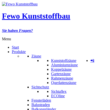
Fewo Kunststoffbau
Sie haben Fragen?
Menu
Start
Produkte
Zäune
Kunststoffzäune
📲
Aluminiumzäune
Koppelzäune
Gartenzäune
Rahmenzäune
Querlattenzäune
Sichtschutz
Sichtaflex
ECOline
Fensterläden
Balustraden
Balkongeländer