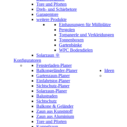
Tore und Pforten
Dreh- und Schiebetore
Garagentore
weitere Produkte
Einhausungen für Müllplätze
Pergolen
Torpaneele und Verkleidungen
Tonnenboxen
Gartenbänke
WPC Bodendielen
Solarzaun 🌞
Konfiguratoren
Fensterladen-Planer
Balkongeländer-Planer
Ideen
Gartenzaun-Planer
Einfahrtstor-Planer
Sichtschutz-Planer
Solarzaun-Planer
Balustraden
Sichtschutz
Balkone & Geländer
Zaun aus Kunststoff
Zaun aus Aluminium
Tore und Pforten
Koppelzaun