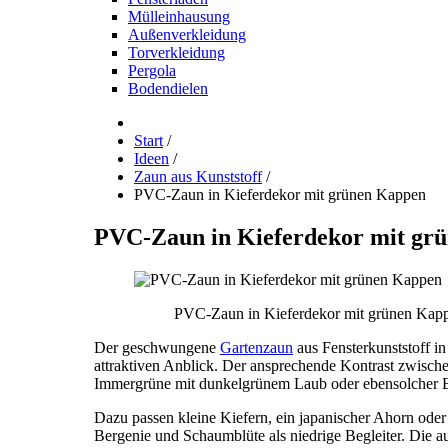
Mülleinhausung
Außenverkleidung
Torverkleidung
Pergola
Bodendielen
Start
/
Ideen
/
Zaun aus Kunststoff
/
PVC-Zaun in Kieferdekor mit grünen Kappen
PVC-Zaun
in
Kieferdekor
mit
grü
PVC-Zaun in Kieferdekor mit grünen Kap
Der geschwungene
Gartenzaun
aus Fensterkunststoff i
attraktiven Anblick. Der ansprechende Kontrast zwisch
Immergrüne mit dunkelgrünem Laub oder ebensolcher Be
Dazu passen kleine Kiefern, ein japanischer Ahorn oder 
Bergenie und Schaumblüte als niedrige Begleiter. Die a