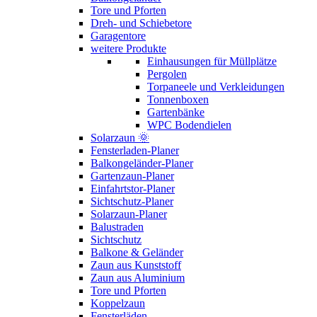
Tore und Pforten
Dreh- und Schiebetore
Garagentore
weitere Produkte
Einhausungen für Müllplätze
Pergolen
Torpaneele und Verkleidungen
Tonnenboxen
Gartenbänke
WPC Bodendielen
Solarzaun 🌞
Fensterladen-Planer
Balkongeländer-Planer
Gartenzaun-Planer
Einfahrtstor-Planer
Sichtschutz-Planer
Solarzaun-Planer
Balustraden
Sichtschutz
Balkone & Geländer
Zaun aus Kunststoff
Zaun aus Aluminium
Tore und Pforten
Koppelzaun
Fensterläden