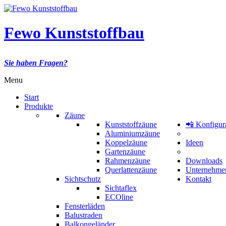
Fewo Kunststoffbau
Sie haben Fragen?
Menu
Start
Produkte
Zäune
Kunststoffzäune
📲 Konfigur
Aluminiumzäune
Koppelzäune
Ideen
Gartenzäune
Rahmenzäune
Downloads
Querlattenzäune
Unternehme
Sichtschutz
Kontakt
Sichtaflex
ECOline
Fensterläden
Balustraden
Balkongeländer