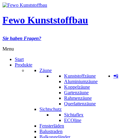
Fewo Kunststoffbau
Sie haben Fragen?
Menu
Start
Produkte
Zäune
Kunststoffzäune
📲
Aluminiumzäune
Koppelzäune
Gartenzäune
Rahmenzäune
Querlattenzäune
Sichtschutz
Sichtaflex
ECOline
Fensterläden
Balustraden
Balkongeländer