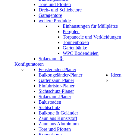
Tore und Pforten
Dreh- und Schiebetore
Garagentore
weitere Produkte
Einhausungen für Müllplätze
Pergolen
Torpaneele und Verkleidungen
Tonnenboxen
Gartenbänke
WPC Bodendielen
Solarzaun 🌞
Konfiguratoren
Fensterladen-Planer
Balkongeländer-Planer
Ideen
Gartenzaun-Planer
Einfahrtstor-Planer
Sichtschutz-Planer
Solarzaun-Planer
Balustraden
Sichtschutz
Balkone & Geländer
Zaun aus Kunststoff
Zaun aus Aluminium
Tore und Pforten
Koppelzaun