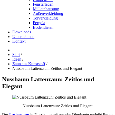
Fensterläden
Mülleinhausung
Außenverkleidung
Torverkleidung
Pergola
Bodendielen
Downloads
Unternehmen
Kontakt
Start
/
Ideen
/
Zaun aus Kunststoff
/
Nussbaum Lattenzaun: Zeitlos und Elegant
Nussbaum
Lattenzaun:
Zeitlos
und
Elegant
Nussbaum Lattenzaun: Zeitlos und Elegant
Der
Lattenzaun
in Nussbaum mit gerader Oberkante verleiht Ihrem