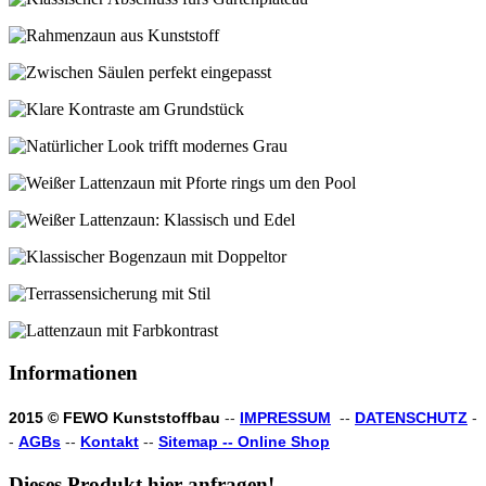
Informationen
2015 © FEWO Kunststoffbau
--
IMPRESSUM
--
DATENSCHUTZ
-
-
AGBs
--
Kontakt
--
Sitemap --
Online Shop
Dieses
Produkt
hier
anfragen!