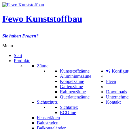
Fewo Kunststoffbau
Sie haben Fragen?
Menu
Start
Produkte
Zäune
Kunststoffzäune
📲 Konfigur
Aluminiumzäune
Koppelzäune
Ideen
Gartenzäune
Rahmenzäune
Downloads
Querlattenzäune
Unternehme
Sichtschutz
Kontakt
Sichtaflex
ECOline
Fensterläden
Balustraden
Balkongeländer