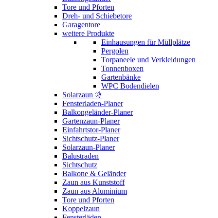
Tore und Pforten
Dreh- und Schiebetore
Garagentore
weitere Produkte
Einhausungen für Müllplätze
Pergolen
Torpaneele und Verkleidungen
Tonnenboxen
Gartenbänke
WPC Bodendielen
Solarzaun 🌞
Fensterladen-Planer
Balkongeländer-Planer
Gartenzaun-Planer
Einfahrtstor-Planer
Sichtschutz-Planer
Solarzaun-Planer
Balustraden
Sichtschutz
Balkone & Geländer
Zaun aus Kunststoff
Zaun aus Aluminium
Tore und Pforten
Koppelzaun
Fensterläden