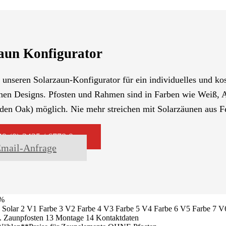
aun Konfigurator
 unseren Solarzaun-Konfigurator für ein individuelles und ko
nen Designs. Pfosten und Rahmen sind in Farben wie Weiß, 
den Oak) möglich. Nie mehr streichen mit Solarzäunen aus Fe
49 (0) 3435 / 6778 0
mail-Anfrage
%
 Solar
2
V1 Farbe
3
V2 Farbe
4
V3 Farbe
5
V4 Farbe
6
V5 Farbe
7
V6
. Zaunpfosten
13
Montage
14
Kontaktdaten