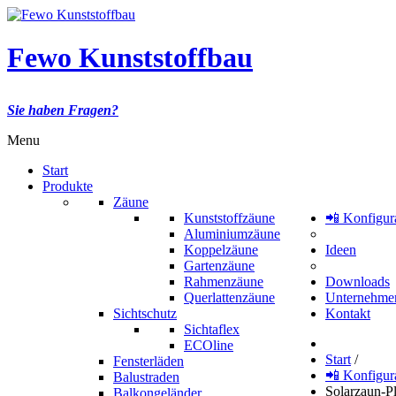
Fewo Kunststoffbau
Sie haben Fragen?
Menu
Start
Produkte
Zäune
Kunststoffzäune
📲 Konfigur
Aluminiumzäune
Koppelzäune
Ideen
Gartenzäune
Rahmenzäune
Downloads
Querlattenzäune
Unternehme
Sichtschutz
Kontakt
Sichtaflex
ECOline
Start
/
Fensterläden
📲 Konfigur
Balustraden
Solarzaun-P
Balkongeländer