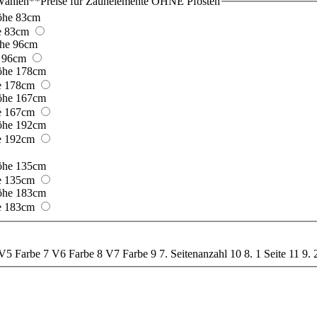
Wählen
*
*Preise für Zaunelemente OHNE Pfosten
e 83cm
 96cm
e 178cm
e 167cm
e 192cm
e 135cm
e 183cm
V5 Farbe
7
V6 Farbe
8
V7 Farbe
9
7. Seitenanzahl
10
8. 1 Seite
11
9. 