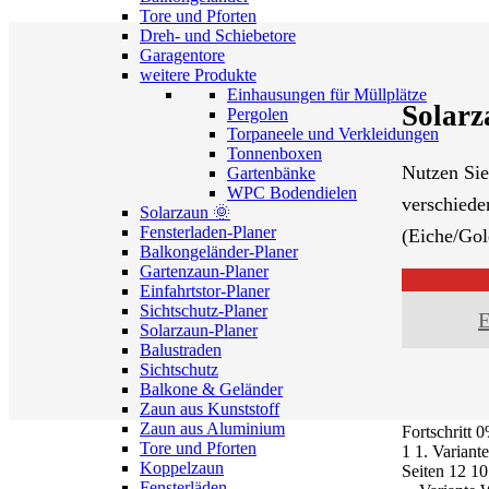
Tore und Pforten
Dreh- und Schiebetore
Garagentore
weitere Produkte
Einhausungen für Müllplätze
Solarz
Pergolen
Torpaneele und Verkleidungen
Tonnenboxen
Nutzen Sie
Gartenbänke
WPC Bodendielen
verschiede
Solarzaun 🌞
Fensterladen-Planer
(Eiche/Gol
Balkongeländer-Planer
Gartenzaun-Planer
Einfahrtstor-Planer
+
Sichtschutz-Planer
E
Solarzaun-Planer
Balustraden
Sichtschutz
Balkone & Geländer
Zaun aus Kunststoff
Zaun aus Aluminium
Fortschritt
0
Tore und Pforten
1
1. Variante
Koppelzaun
Seiten
12
10
Fensterläden