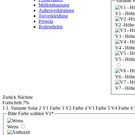
Variante 
Mülleinhausung
Außenverkleidung
V1 - Höh
Torverkleidung
Pergola
V2 -Höhe
Bodendielen
V3 - Höh
V4 - Höh
V5 - Höh
V6 - Höh
V7 - Höh
Zurück
Nächste
Fortschritt
7%
1
1. Variante Solar
2
V1 Farbe
3
V2 Farbe
4
V3 Farbe
5
V4 Farbe
6
Bitte Farbe wählen V1
*
Weiss