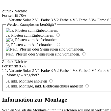
Zurück
Nächste
Fortschritt
78%
1
1. Variante Solar
2
V1 Farbe
3
V2 Farbe
4
V3 Farbe
5
V4 Farbe
6
Werden Zaunpfosten benötigt?
*
Ja, Pfosten zum Einbetonieren.
Ja, Pfosten zum Aufschrauben.
Nein, Pfosten oder Steinsäulen sind vorhanden.
Zurück
Nächste
Fortschritt
85%
1
1. Variante Solar
2
V1 Farbe
3
V2 Farbe
4
V3 Farbe
5
V4 Farbe
6
Montage - Angebot?
Ja, inkl. Montage anbieten
Ja, inkl. Montage, inkl. Elektroanschluss anbieten
Information zur Montage
Wählen Sie, ob die Montage durch uns erfolgen soll und in welchem