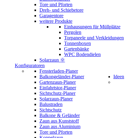
Tore und Pforten
Dreh- und Schiebetore
Garagentore
weitere Produkte
Einhausungen für Müllplätze
Pergolen
Torpaneele und Verkleidungen
Tonnenboxen
Gartenbänke
WPC Bodendielen
Solarzaun 🌞
Konfiguratoren
Fensterladen-Planer
Balkongeländer-Planer
Ideen
Gartenzaun-Planer
Einfahrtstor-Planer
Sichtschutz-Planer
Solarzaun-Planer
Balustraden
Sichtschutz
Balkone & Geländer
Zaun aus Kunststoff
Zaun aus Aluminium
Tore und Pforten
Koppelzaun