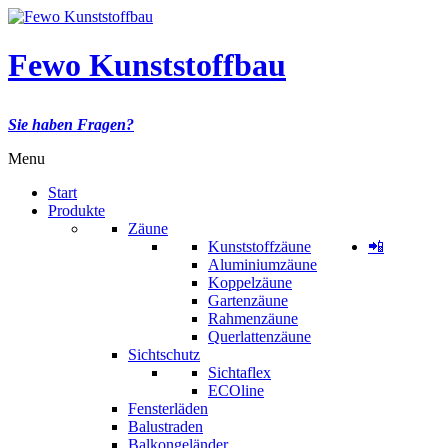
Fewo Kunststoffbau
Sie haben Fragen?
Menu
Start
Produkte
Zäune
Kunststoffzäune
📲
Aluminiumzäune
Koppelzäune
Gartenzäune
Rahmenzäune
Querlattenzäune
Sichtschutz
Sichtaflex
ECOline
Fensterläden
Balustraden
Balkongeländer