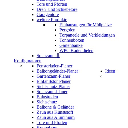
Tore und Pforten
Dreh- und Schiebetore
Garagentore
weitere Produkte
Einhausungen für Müllplätze
Pergolen
Torpaneele und Verkleidungen
Tonnenboxen
Gartenbänke
WPC Bodendielen
Solarzaun 🌞
Konfiguratoren
Fensterladen-Planer
Balkongeländer-Planer
Ideen
Gartenzaun-Planer
Einfahrtstor-Planer
Sichtschutz-Planer
Solarzaun-Planer
Balustraden
Sichtschutz
Balkone & Geländer
Zaun aus Kunststoff
Zaun aus Aluminium
Tore und Pforten
Koppelzaun