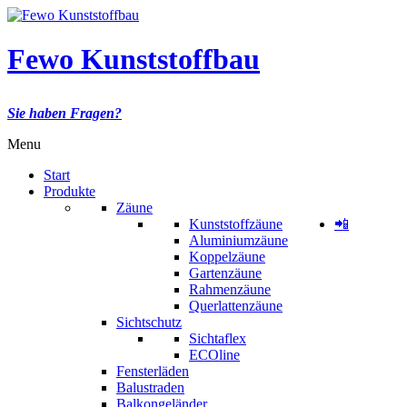
Fewo Kunststoffbau
Sie haben Fragen?
Menu
Start
Produkte
Zäune
Kunststoffzäune
📲
Aluminiumzäune
Koppelzäune
Gartenzäune
Rahmenzäune
Querlattenzäune
Sichtschutz
Sichtaflex
ECOline
Fensterläden
Balustraden
Balkongeländer