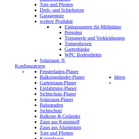
Tore und Pforten
Dreh- und Schiebetore
Garagentore
weitere Produkte
Einhausungen für Müllplätze
Pergolen
Torpaneele und Verkleidungen
Tonnenboxen
Gartenbänke
WPC Bodendielen
Solarzaun 🌞
Konfiguratoren
Fensterladen-Planer
Balkongeländer-Planer
Ideen
Gartenzaun-Planer
Einfahrtstor-Planer
Sichtschutz-Planer
Solarzaun-Planer
Balustraden
Sichtschutz
Balkone & Geländer
Zaun aus Kunststoff
Zaun aus Aluminium
Tore und Pforten
Koppelzaun