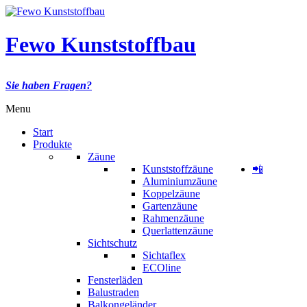
Fewo Kunststoffbau
Sie haben Fragen?
Menu
Start
Produkte
Zäune
Kunststoffzäune
📲
Aluminiumzäune
Koppelzäune
Gartenzäune
Rahmenzäune
Querlattenzäune
Sichtschutz
Sichtaflex
ECOline
Fensterläden
Balustraden
Balkongeländer