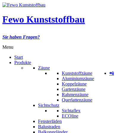
Fewo Kunststoffbau
Sie haben Fragen?
Menu
Start
Produkte
Zäune
Kunststoffzäune
📲
Aluminiumzäune
Koppelzäune
Gartenzäune
Rahmenzäune
Querlattenzäune
Sichtschutz
Sichtaflex
ECOline
Fensterläden
Balustraden
Balkongeländer