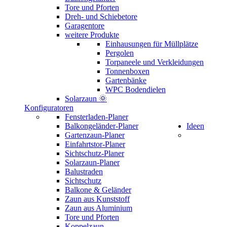
Tore und Pforten
Dreh- und Schiebetore
Garagentore
weitere Produkte
Einhausungen für Müllplätze
Pergolen
Torpaneele und Verkleidungen
Tonnenboxen
Gartenbänke
WPC Bodendielen
Solarzaun 🌞
Konfiguratoren
Fensterladen-Planer
Balkongeländer-Planer
Ideen
Gartenzaun-Planer
Einfahrtstor-Planer
Sichtschutz-Planer
Solarzaun-Planer
Balustraden
Sichtschutz
Balkone & Geländer
Zaun aus Kunststoff
Zaun aus Aluminium
Tore und Pforten
Koppelzaun