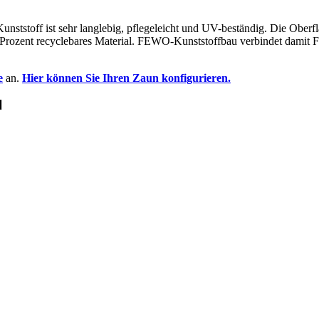
.
unststoff ist sehr langlebig, pflegeleicht und UV-beständig. Die Oberflä
ozent recyclebares Material. FEWO-Kunststoffbau verbindet damit Fun
e
an.
Hier können Sie Ihren Zaun konfigurieren.
N