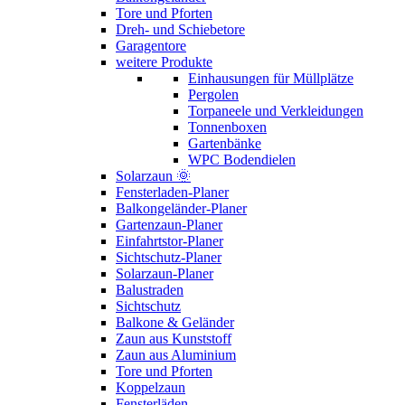
Tore und Pforten
Dreh- und Schiebetore
Garagentore
weitere Produkte
Einhausungen für Müllplätze
Pergolen
Torpaneele und Verkleidungen
Tonnenboxen
Gartenbänke
WPC Bodendielen
Solarzaun 🌞
Fensterladen-Planer
Balkongeländer-Planer
Gartenzaun-Planer
Einfahrtstor-Planer
Sichtschutz-Planer
Solarzaun-Planer
Balustraden
Sichtschutz
Balkone & Geländer
Zaun aus Kunststoff
Zaun aus Aluminium
Tore und Pforten
Koppelzaun
Fensterläden