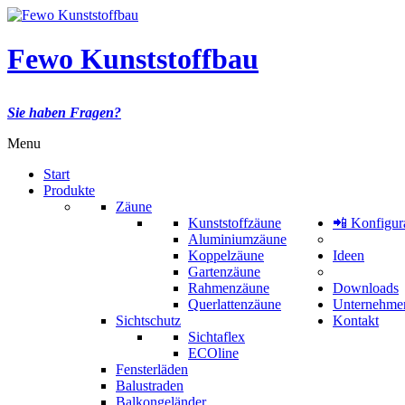
Fewo Kunststoffbau
Sie haben Fragen?
Menu
Start
Produkte
Zäune
Kunststoffzäune
📲 Konfigur
Aluminiumzäune
Koppelzäune
Ideen
Gartenzäune
Rahmenzäune
Downloads
Querlattenzäune
Unternehme
Sichtschutz
Kontakt
Sichtaflex
ECOline
Fensterläden
Balustraden
Balkongeländer