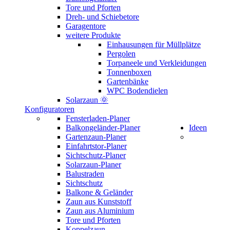
Tore und Pforten
Dreh- und Schiebetore
Garagentore
weitere Produkte
Einhausungen für Müllplätze
Pergolen
Torpaneele und Verkleidungen
Tonnenboxen
Gartenbänke
WPC Bodendielen
Solarzaun 🌞
Konfiguratoren
Fensterladen-Planer
Balkongeländer-Planer
Ideen
Gartenzaun-Planer
Einfahrtstor-Planer
Sichtschutz-Planer
Solarzaun-Planer
Balustraden
Sichtschutz
Balkone & Geländer
Zaun aus Kunststoff
Zaun aus Aluminium
Tore und Pforten
Koppelzaun