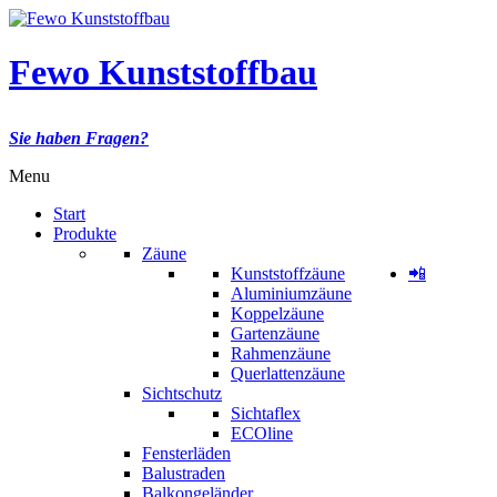
Fewo Kunststoffbau
Sie haben Fragen?
Menu
Start
Produkte
Zäune
Kunststoffzäune
📲
Aluminiumzäune
Koppelzäune
Gartenzäune
Rahmenzäune
Querlattenzäune
Sichtschutz
Sichtaflex
ECOline
Fensterläden
Balustraden
Balkongeländer