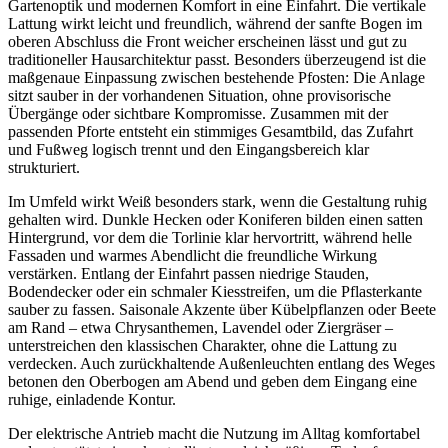
Gartenoptik und modernen Komfort in eine Einfahrt. Die vertikale
Lattung wirkt leicht und freundlich, während der sanfte Bogen im
oberen Abschluss die Front weicher erscheinen lässt und gut zu
traditioneller Hausarchitektur passt. Besonders überzeugend ist die
maßgenaue Einpassung zwischen bestehende Pfosten: Die Anlage
sitzt sauber in der vorhandenen Situation, ohne provisorische
Übergänge oder sichtbare Kompromisse. Zusammen mit der
passenden Pforte entsteht ein stimmiges Gesamtbild, das Zufahrt
und Fußweg logisch trennt und den Eingangsbereich klar
strukturiert.
Im Umfeld wirkt Weiß besonders stark, wenn die Gestaltung ruhig
gehalten wird. Dunkle Hecken oder Koniferen bilden einen satten
Hintergrund, vor dem die Torlinie klar hervortritt, während helle
Fassaden und warmes Abendlicht die freundliche Wirkung
verstärken. Entlang der Einfahrt passen niedrige Stauden,
Bodendecker oder ein schmaler Kiesstreifen, um die Pflasterkante
sauber zu fassen. Saisonale Akzente über Kübelpflanzen oder Beete
am Rand – etwa Chrysanthemen, Lavendel oder Ziergräser –
unterstreichen den klassischen Charakter, ohne die Lattung zu
verdecken. Auch zurückhaltende Außenleuchten entlang des Weges
betonen den Oberbogen am Abend und geben dem Eingang eine
ruhige, einladende Kontur.
Der elektrische Antrieb macht die Nutzung im Alltag komfortabel